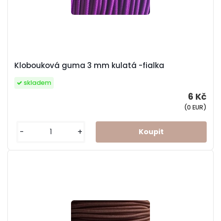
Klobouková guma 3 mm kulatá -fialka
skladem
6 Kč
(0 EUR)
-
+