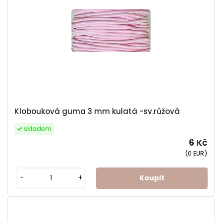
Klobouková guma 3 mm kulatá -sv.růžová
skladem
6 Kč
(0 EUR)
-
+