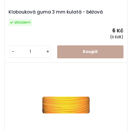
Klobouková guma 3 mm kulatá - béžová
skladem
6 Kč
(0 EUR)
-
+