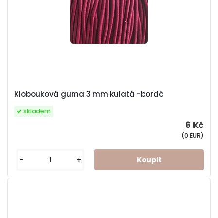
Klobouková guma 3 mm kulatá -bordó
skladem
6 Kč
(0 EUR)
-
+