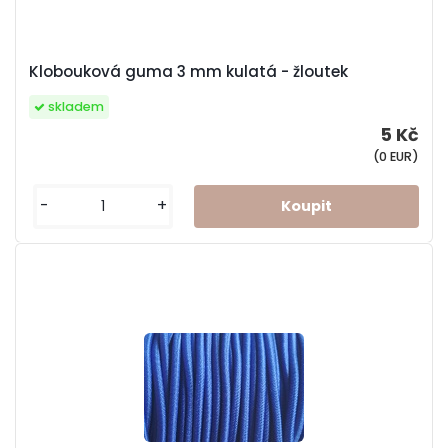
Klobouková guma 3 mm kulatá - žloutek
skladem
5 Kč
(0 EUR)
-
+