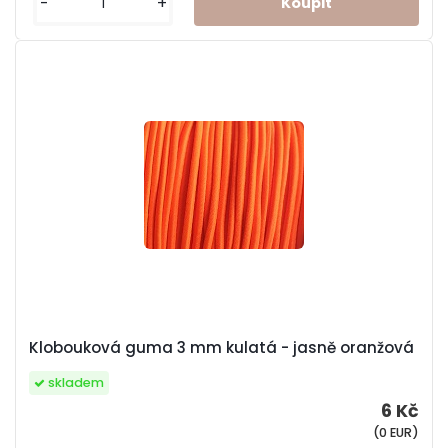
-
+
Klobouková guma 3 mm kulatá - jasně oranžová
skladem
6 Kč
(0 EUR)