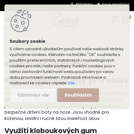
Přihlášení
Nová registrace
0
Kloboukové gumy
Úvod
S cílem usnadnit uživatelům používat naše webové stránky
využíváme cookies. Kliknutím na tlačítko "OK" souhlasíte s
použitím preferenčních, statistických i marketingových
Kloboukové gumy
cookies pro nás i naše partnery. Funkční cookies jsou v
rámci zachování funkčnosti webu používány po celou
Kloboukové gumy pro obuv
dobu procházení webem. Podrobné informace a
nastavení ke cookies najdete
zde
.
Nabízíme kvalitní kloboukové gumy vhodné pro výrobu a
Souhlasím
Odmítnout vše
úpravy obuvi. Nejčastěji se používají při šití balerín jako
pružné přemostění přes nárt, kde zajišťují pohodlné a
bezpečné držení boty na noze. Jsou vhodné pro
koženou, textilní i ručně šitou barefoot obuv.
Využití kloboukových gum