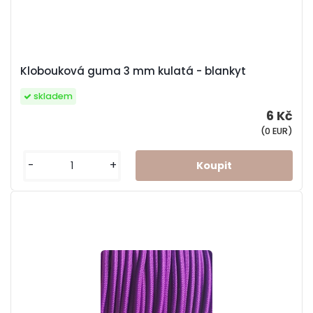
Klobouková guma 3 mm kulatá - blankyt
skladem
6 Kč
(0 EUR)
-
+