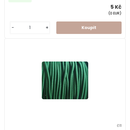
5 Kč
(0 EUR)
-
+
č11