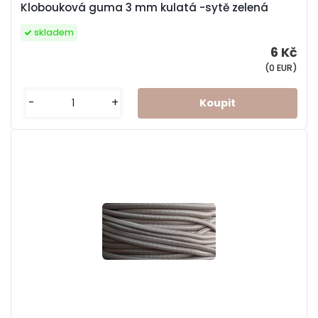
Klobouková guma 3 mm kulatá -sytě zelená
skladem
6 Kč
(0 EUR)
-
+