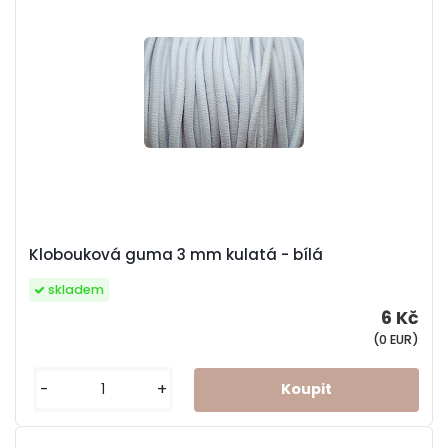
Klobouková guma 3 mm kulatá - bílá
skladem
6 Kč
(0 EUR)
-
+