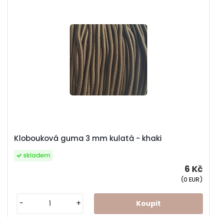
Klobouková guma 3 mm kulatá - khaki
skladem
6 Kč
(0 EUR)
-
+