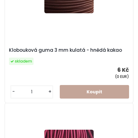
Klobouková guma 3 mm kulatá - hnědá kakao
skladem
6 Kč
(0 EUR)
-
+