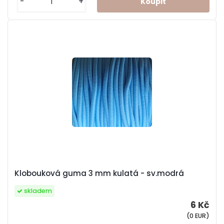
-
+
Klobouková guma 3 mm kulatá - sv.modrá
skladem
6 Kč
(0 EUR)