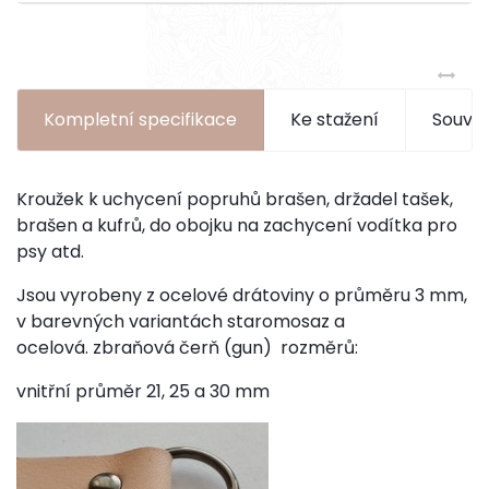
Kompletní specifikace
Ke stažení
Souvis
Kroužek k uchycení popruhů brašen, držadel tašek,
brašen a kufrů, do obojku na zachycení vodítka pro
psy atd.
Jsou vyrobeny z ocelové drátoviny o průměru 3 mm,
v barevných variantách staromosaz a
ocelová.
zbraňová
čerň (gun) rozměrů:
vnitřní průměr 21, 25 a 30 mm