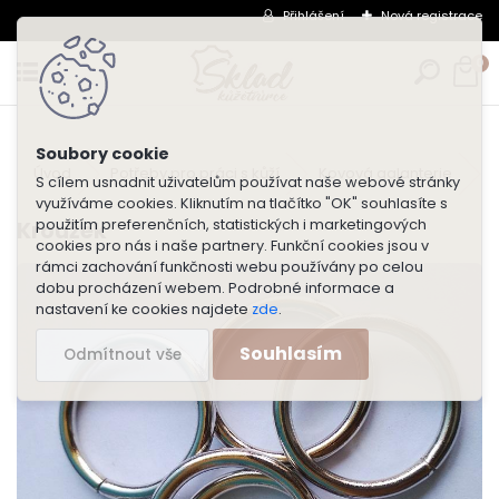
Přihlášení
Nová registrace
0
Úvod
Potřeby pro práci s kůží
Kovová galanterie
S cílem usnadnit uživatelům používat naše webové stránky
využíváme cookies. Kliknutím na tlačítko "OK" souhlasíte s
použitím preferenčních, statistických i marketingových
Kroužek
cookies pro nás i naše partnery. Funkční cookies jsou v
rámci zachování funkčnosti webu používány po celou
dobu procházení webem. Podrobné informace a
nastavení ke cookies najdete
zde
.
Souhlasím
Odmítnout vše