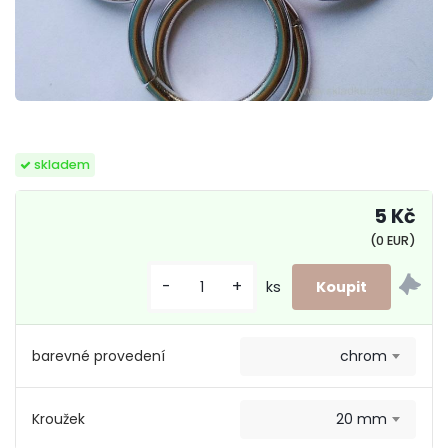
skladem
5 Kč
(0 EUR)
-
+
ks
barevné provedení
chrom
Kroužek
20 mm